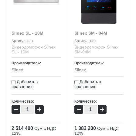
Slinex SL ‑ 10M
Slinex SM - 04M
Артикул:
нет
Артикул:
нет
Видеодомофон Slinex
Видеодомофон Slinex
SL ‑ 10M
SM-04M
Производитель:
Производитель:
Slinex
Slinex
Добавить к
Добавить к
сравнению
сравнению
Количество:
Количество:
−
+
−
+
2 514 400
1 383 200
Сум с НДС
Сум с НДС
12%
12%