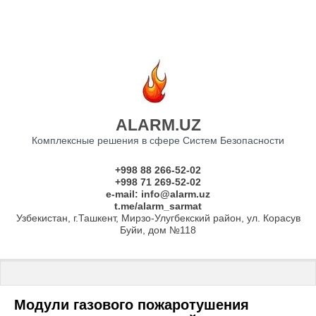
ALARM.UZ
Комплексные решения в сфере Систем Безопасности
+998 88 266-52-02
+998 71 269-52-02
e-mail: info@alarm.uz
t.me/alarm_sarmat
Узбекистан, г.Ташкент, Мирзо-Улугбекский район, ул. Корасув
Буйи, дом №118
Главная
 \ 
Пожарная Безопасность
 \ 
Системы пожаротушения
 \ 
Г
Модули газового пожаротушения